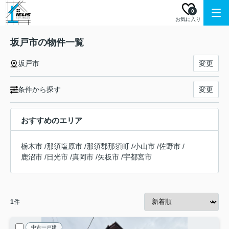
0
お気に入り
坂戸市の物件一覧
坂戸市
変更
条件から探す
変更
おすすめのエリア
栃木市
/
那須塩原市
/
那須郡那須町
/
小山市
/
佐野市
/
鹿沼市
/
日光市
/
真岡市
/
矢板市
/
宇都宮市
1
件
中古一戸建