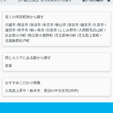
リス
【戸建(売買)】を市区町村から探す
坂戸市の物件一覧
近くの市区町村から探す
川越市
熊谷市
加須市
本庄市
狭山市
深谷市
越谷市
久喜市
蓮田市
幸手市
鶴ヶ島市
日高市
ふじみ野市
入間郡毛呂山町
比企郡小川町
秩父郡小鹿野町
児玉郡神川町
児玉郡上里町
北葛飾郡杉戸町
同じエリアにある駅から探す
若葉
おすすめこだわり特集
人気急上昇中！栃木市、那須の中古住宅(35件)