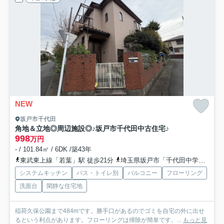
NEW
坂戸市千代田
角地＆立地◎周辺施設◎♪坂戸市千代田中古住宅♪
998
万円
- / 101.84㎡ / 6DK /築43年
東武東上線「若葉」駅 徒歩21分
埼玉県坂戸市「千代田中学校（埼玉県）」バス停下車 徒歩3分
システムキッチン
バス・トイレ別
バルコニー
フローリング
洗面台
閑静な住宅地
稲荷久保公園まで484mです。勝手口があるのでゴミを自宅の外に出せ
るという利点があります。フローリングは掃除が簡単です。...
もっと見