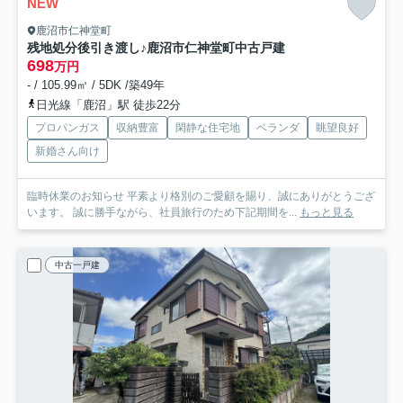
NEW
鹿沼市仁神堂町
残地処分後引き渡し♪鹿沼市仁神堂町中古戸建
698
万円
- / 105.99㎡ / 5DK /築49年
日光線「鹿沼」駅 徒歩22分
プロパンガス
収納豊富
閑静な住宅地
ベランダ
眺望良好
新婚さん向け
臨時休業のお知らせ 平素より格別のご愛顧を賜り、誠にありがとうござ
います。 誠に勝手ながら、社員旅行のため下記期間を...
もっと見る
中古一戸建