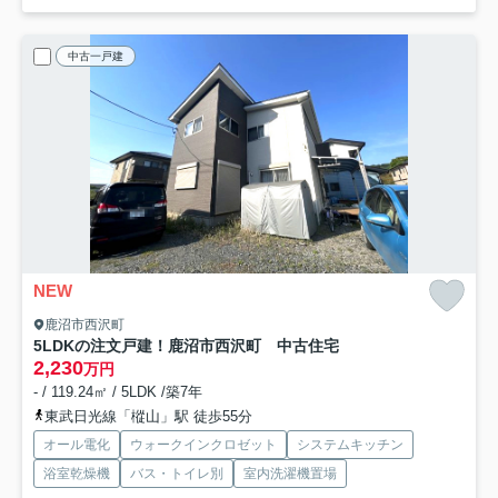
中古一戸建
NEW
鹿沼市西沢町
5LDKの注文戸建！鹿沼市西沢町 中古住宅
2,230
万円
- / 119.24㎡ / 5LDK /築7年
東武日光線「樅山」駅 徒歩55分
オール電化
ウォークインクロゼット
システムキッチン
浴室乾燥機
バス・トイレ別
室内洗濯機置場