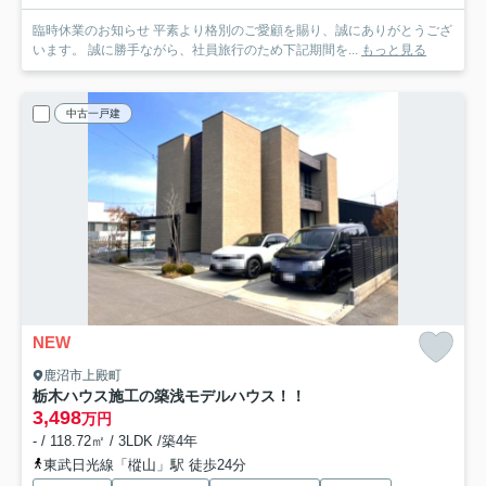
臨時休業のお知らせ 平素より格別のご愛顧を賜り、誠にありがとうござ
います。 誠に勝手ながら、社員旅行のため下記期間を...
もっと見る
中古一戸建
NEW
鹿沼市上殿町
栃木ハウス施工の築浅モデルハウス！！
3,498
万円
- / 118.72㎡ / 3LDK /築4年
東武日光線「樅山」駅 徒歩24分