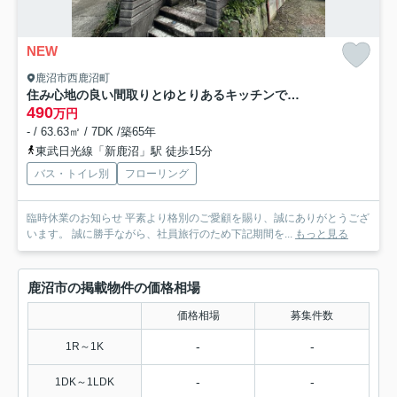
NEW
鹿沼市西鹿沼町
住み心地の良い間取りとゆとりあるキッチンで新生活♪西鹿沼町
490
万円
- / 63.63㎡ / 7DK /築65年
東武日光線「新鹿沼」駅 徒歩15分
バス・トイレ別
フローリング
臨時休業のお知らせ 平素より格別のご愛顧を賜り、誠にありがとうござ
います。 誠に勝手ながら、社員旅行のため下記期間を...
もっと見る
鹿沼市の掲載物件の価格相場
価格相場
募集件数
-
-
1R～1K
-
-
1DK～1LDK