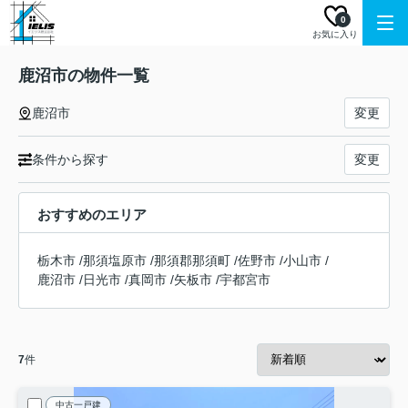
0
お気に入り
鹿沼市の物件一覧
鹿沼市
変更
条件から探す
変更
おすすめのエリア
栃木市
/
那須塩原市
/
那須郡那須町
/
佐野市
/
小山市
/
鹿沼市
/
日光市
/
真岡市
/
矢板市
/
宇都宮市
7
件
中古一戸建