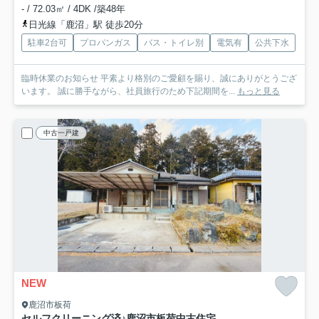
- / 72.03㎡ / 4DK /築48年
日光線「鹿沼」駅 徒歩20分
駐車2台可
プロパンガス
バス・トイレ別
電気有
公共下水
臨時休業のお知らせ 平素より格別のご愛顧を賜り、誠にありがとうござ
います。 誠に勝手ながら、社員旅行のため下記期間を...
もっと見る
中古一戸建
NEW
鹿沼市板荷
セルフクリーニング済♪鹿沼市板荷中古住宅