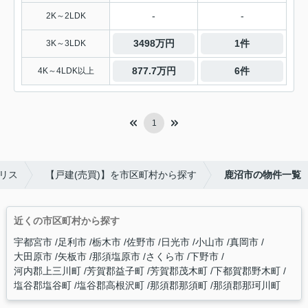
-
-
2K～2LDK
3498万円
1件
3K～3LDK
877.7万円
6件
4K～4LDK以上
1
リス
【戸建(売買)】を市区町村から探す
鹿沼市の物件一覧
近くの市区町村から探す
宇都宮市
足利市
栃木市
佐野市
日光市
小山市
真岡市
大田原市
矢板市
那須塩原市
さくら市
下野市
河内郡上三川町
芳賀郡益子町
芳賀郡茂木町
下都賀郡野木町
塩谷郡塩谷町
塩谷郡高根沢町
那須郡那須町
那須郡那珂川町