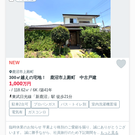
NEW
鹿沼市上殿町
300㎡越えの宅地！ 鹿沼市上殿町 中古戸建
1,000
万円
- / 118.62㎡ / 6K /築41年
東武日光線「新鹿沼」駅 徒歩21分
駐車2台可
プロパンガス
バス・トイレ別
室内洗濯機置場
電気有
ガスコンロ
臨時休業のお知らせ 平素より格別のご愛顧を賜り、誠にありがとうござ
います。 誠に勝手ながら、社員旅行のため下記期間を...
もっと見る