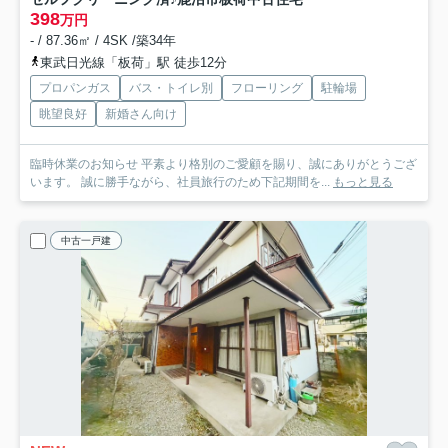
398
万円
- / 87.36㎡ / 4SK /築34年
東武日光線「板荷」駅 徒歩12分
プロパンガス
バス・トイレ別
フローリング
駐輪場
眺望良好
新婚さん向け
臨時休業のお知らせ 平素より格別のご愛顧を賜り、誠にありがとうござ
います。 誠に勝手ながら、社員旅行のため下記期間を...
もっと見る
中古一戸建