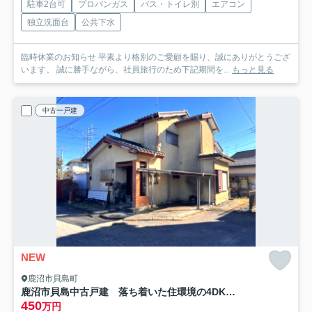
駐車2台可
プロパンガス
バス・トイレ別
エアコン
独立洗面台
公共下水
臨時休業のお知らせ 平素より格別のご愛顧を賜り、誠にありがとうござ
います。 誠に勝手ながら、社員旅行のため下記期間を...
もっと見る
中古一戸建
NEW
鹿沼市貝島町
鹿沼市貝島中古戸建 落ち着いた住環境の4DK戸建
450
万円