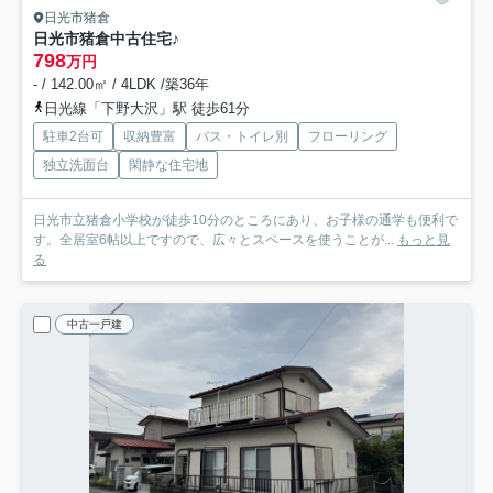
日光市猪倉
日光市猪倉中古住宅♪
798
万円
- / 142.00㎡ / 4LDK /築36年
日光線「下野大沢」駅 徒歩61分
駐車2台可
収納豊富
バス・トイレ別
フローリング
独立洗面台
閑静な住宅地
日光市立猪倉小学校が徒歩10分のところにあり、お子様の通学も便利で
す。全居室6帖以上ですので、広々とスペースを使うことが...
もっと見
る
中古一戸建