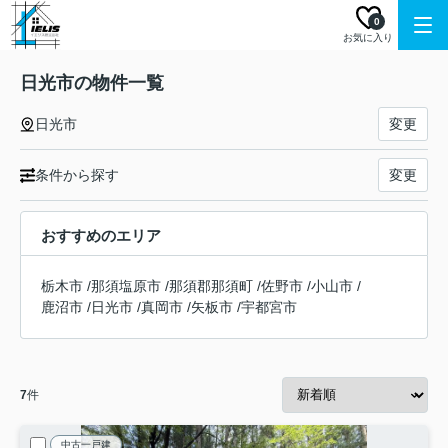
0
お気に入り
日光市の物件一覧
日光市
変更
条件から探す
変更
おすすめのエリア
栃木市
/
那須塩原市
/
那須郡那須町
/
佐野市
/
小山市
/
鹿沼市
/
日光市
/
真岡市
/
矢板市
/
宇都宮市
7
件
中古一戸建