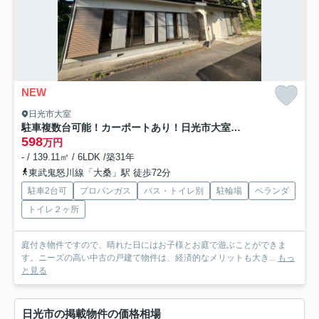
NEW
日光市大室
駐車複数台可能！カーポートあり！日光市大室の中古戸建
598
万円
- / 139.11㎡ / 6LDK /築31年
東武鬼怒川線「大桑」駅 徒歩72分
駐車2台可
プロパンガス
バス・トイレ別
駐輪場
ベランダ
トイレ２ヶ所
庭付き物件ですので、晴れた日にはお子様とお庭で遊ぶことができま
す。ニーズの高い中古の戸建て物件は、経済的なメリットも大き...
もっ
と見る
日光市の掲載物件の価格相場