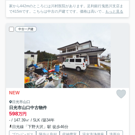
家から442mのところには川村医院があります。足利銀行鬼怒川支店ま
で415mです。こちらは中古の戸建てです。価格は高いで...
もっと見る
中古一戸建
NEW
日光市山口
日光市山口中古物件
598
万円
- / 147.39㎡ / 5LK /築34年
日光線「下野大沢」駅 徒歩46分
プロパンガス
陽当り良好
収納豊富
温水洗浄便座
洗面台