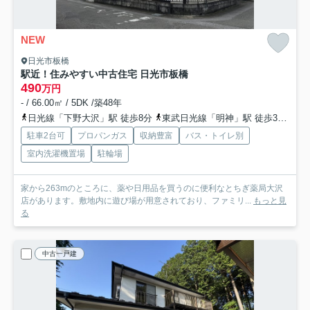
NEW
日光市板橋
駅近！住みやすい中古住宅 日光市板橋
490
万円
- / 66.00㎡ / 5DK /築48年
日光線「下野大沢」駅 徒歩8分
東武日光線「明神」駅 徒歩37分
東
駐車2台可
プロパンガス
収納豊富
バス・トイレ別
室内洗濯機置場
駐輪場
家から263mのところに、薬や日用品を買うのに便利なとちぎ薬局大沢
店があります。敷地内に遊び場が用意されており、ファミリ...
もっと見
る
中古一戸建