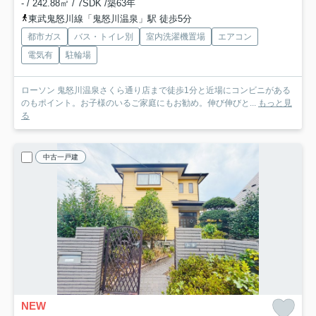
- / 242.88㎡ / 7SDK /築63年
東武鬼怒川線「鬼怒川温泉」駅 徒歩5分
都市ガス
バス・トイレ別
室内洗濯機置場
エアコン
電気有
駐輪場
ローソン 鬼怒川温泉さくら通り店まで徒歩1分と近場にコンビニがある
のもポイント。お子様のいるご家庭にもお勧め。伸び伸びと...
もっと見
る
中古一戸建
NEW