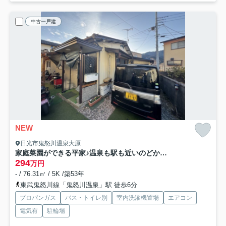
中古一戸建
NEW
日光市鬼怒川温泉大原
家庭菜園ができる平家♪温泉も駅も近いのどかな暮らしの最適解♪日光鬼怒川温泉
294
万円
- / 76.31㎡ / 5K /築53年
東武鬼怒川線「鬼怒川温泉」駅 徒歩6分
プロパンガス
バス・トイレ別
室内洗濯機置場
エアコン
電気有
駐輪場