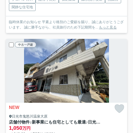
閑静な住宅地
臨時休業のお知らせ 平素より格別のご愛顧を賜り、誠にありがとうござ
います。 誠に勝手ながら、社員旅行のため下記期間を...
もっと見る
中古一戸建
NEW
日光市鬼怒川温泉大原
店舗付物件♪新事業にも住宅としても最適♪日光市鬼怒川温泉
1,050
万円