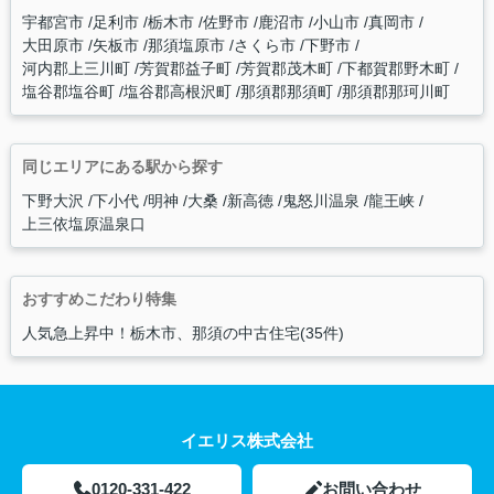
宇都宮市
足利市
栃木市
佐野市
鹿沼市
小山市
真岡市
大田原市
矢板市
那須塩原市
さくら市
下野市
河内郡上三川町
芳賀郡益子町
芳賀郡茂木町
下都賀郡野木町
塩谷郡塩谷町
塩谷郡高根沢町
那須郡那須町
那須郡那珂川町
同じエリアにある駅から探す
下野大沢
下小代
明神
大桑
新高徳
鬼怒川温泉
龍王峡
上三依塩原温泉口
おすすめこだわり特集
人気急上昇中！栃木市、那須の中古住宅(35件)
イエリス株式会社
0120-331-422
お問い合わせ