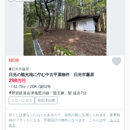
NEW
日光市藤原
日光の観光地に佇む中古平屋物件 日光市藤原
298
万円
- / 41.79㎡ / 2DK /築52年
野岩鉄道会津鬼怒川線「龍王峡」駅 徒歩7分
プロパンガス
個別浄化槽
近くには連なった山々があるので、自然の癒しを感じられます。家事動
線がフラットになる、平屋設計の物件になります。こちらは中...
もっと
見る