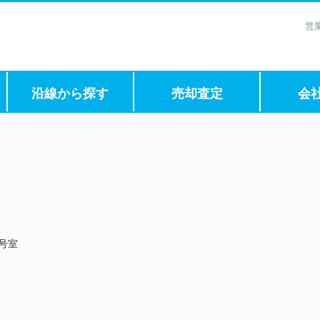
営
沿線から探す
売却査定
会
3号室