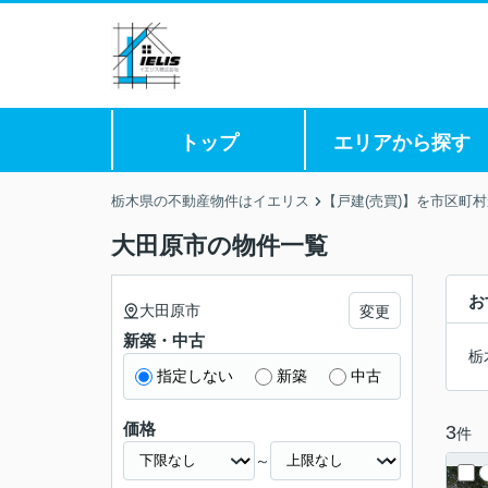
トップ
エリアから探す
栃木県の不動産物件はイエリス
【戸建(売買)】を市区町
大田原市の物件一覧
お
大田原市
変更
新築・中古
栃
指定しない
新築
中古
価格
3
件
～