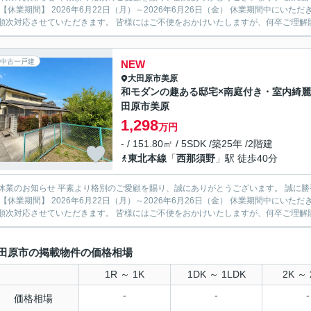
より順次対応させていただきます。 皆様にはご不便をおかけいたしますが、何卒ご理解
中古一戸建
NEW
大田原市
美原
和モダンの趣ある邸宅×南庭付き・室内綺麗
田原市美原
1,298
万円
- / 151.80㎡ / 5SDK /築25年 /2階建
東北本線
「
西那須野
」駅 徒歩40分
ご愛顧を賜り、誠にありがとうございます。 誠に勝手ながら、社員旅行のため下記期間を休業とさせていただきま
より順次対応させていただきます。 皆様にはご不便をおかけいたしますが、何卒ご理解
田原市の掲載物件の価格相場
1R ～ 1K
1DK ～ 1LDK
2K ～ 
-
-
-
価格相場