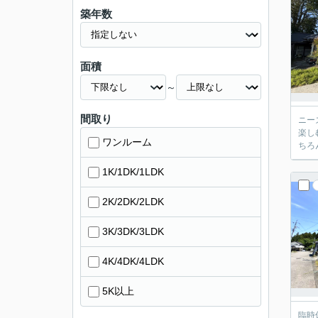
築年数
面積
～
間取り
ニー
楽し
ワンルーム
ちろ
1K/1DK/1LDK
2K/2DK/2LDK
3K/3DK/3LDK
4K/4DK/4LDK
5K以上
臨時休業のお知らせ 平素より格別の