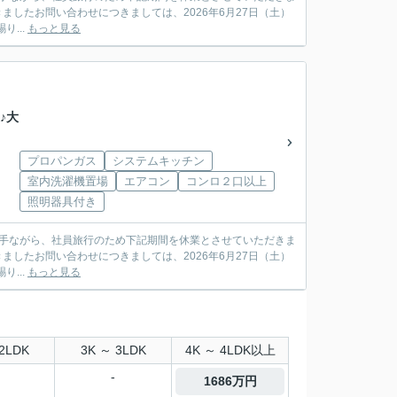
賜り...
もっと見る
♪大
プロパンガス
システムキッチン
室内洗濯機置場
エアコン
コンロ２口以上
照明器具付き
賜り...
もっと見る
2LDK
3K ～ 3LDK
4K ～ 4LDK以上
-
1686万円