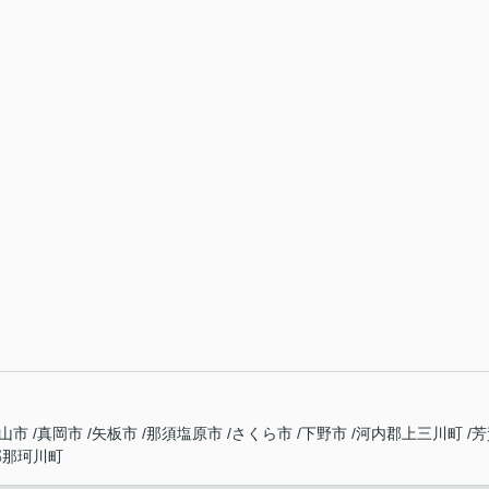
山市
真岡市
矢板市
那須塩原市
さくら市
下野市
河内郡上三川町
芳
郡那珂川町