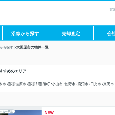
営
沿線から探す
売却査定
会
大田原市の物件一覧
村から探す
すすめのエリア
木市
/
那須塩原市
/
那須郡那須町
/
小山市
/
佐野市
/
鹿沼市
/
日光市
/
真岡市
中古一戸建
NEW