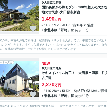
大田原市
新宿
囲炉裏付きの和モダン・900坪超えの大き
地の古民家♪大田原市新宿
1,490
万円
- / 168.59㎡ / 4LDK /築94年 /1階建
東北本線
「
野崎
」駅 徒歩99分
ズの高い中古の戸建て物件は、経済的なメリットも大きいです。平屋で過ごすのは
むことができます。すぐに入居できるので、お待ちいただくことはありません。地
ん、東北本線野崎近くでの住まい探しにも自信がございます。
中古一戸建
NEW
大田原市
薄葉
セキスイハイム施工！ 大田原市薄葉 注
古戸建
2,270
万円
- / 110.28㎡ / 5LDK＋S(納戸) /築13年 /2階
東北本線
「
野崎
」駅 徒歩32分
ご愛顧を賜り、誠にありがとうございます。 誠に勝手ながら、社員旅行のため下記期間を休業とさせていただきま