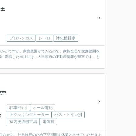
な土
プロパンガス
レトロ
浄化槽排水
いかがですか。家庭菜園ができるので、家族全員で家庭菜園を
域に密着した当社には、大田原市の不動産情報が豊富です。も
文中
駐車2台可
オール電化
IHクッキングヒーター
バス・トイレ別
建
室内洗濯機置場
電気有