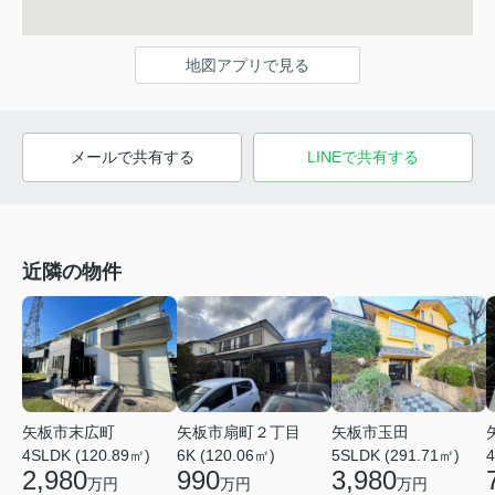
地図アプリで見る
メールで共有する
LINEで共有する
近隣の物件
矢板市末広町
矢板市扇町２丁目
矢板市玉田
4SLDK (120.89㎡)
6K (120.06㎡)
5SLDK (291.71㎡)
4
2,980
990
3,980
万円
万円
万円