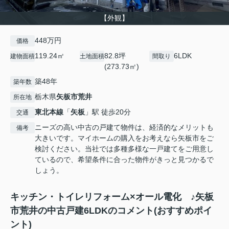
【外観】
448万円
価格
119.24㎡
82.8坪
6LDK
建物面積
土地面積
間取り
(273.73㎡)
築48年
築年数
栃木県
矢板市
荒井
所在地
東北本線
「
矢板
」駅 徒歩20分
交通
ニーズの高い中古の戸建て物件は、経済的なメリットも
備考
大きいです。マイホームの購入をお考えなら矢板市をご
検討ください。当社では多種多様な一戸建てをご用意し
ているので、希望条件に合った物件がきっと見つかるで
しょう。
キッチン・トイレリフォーム×オール電化 ♪矢板
市荒井の中古戸建6LDKのコメント(おすすめポイ
ント)