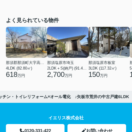
よく見られている物件
那須郡那須町大字高久乙
那須塩原市埼玉
那須塩原市板室
4LDK (82.80㎡)
2LDK＋S(納戸) (91.44㎡)
3LDK (117.32㎡)
618
2,700
150
万円
万円
万円
ッチン・トイレリフォーム×オール電化 ♪矢板市荒井の中古戸建6LDK
イエリス株式会社
0120-331-422
お問い合わせ