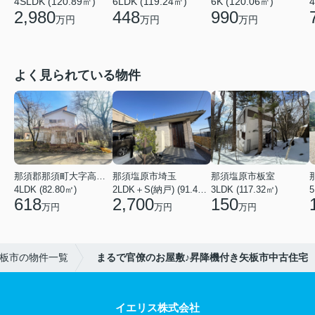
4SLDK (120.89㎡)
6LDK (119.24㎡)
6K (120.06㎡)
4
2,980
448
990
万円
万円
万円
よく見られている物件
那須郡那須町大字高久乙
那須塩原市埼玉
那須塩原市板室
4LDK (82.80㎡)
2LDK＋S(納戸) (91.44㎡)
3LDK (117.32㎡)
618
2,700
150
万円
万円
万円
板市の物件一覧
まるで官僚のお屋敷♪昇降機付き矢板市中古住宅
イエリス株式会社