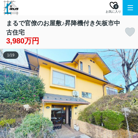
0
お気に入り
まるで官僚のお屋敷♪昇降機付き矢板市中
古住宅
3,980万円
1
/
19