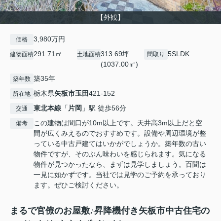
【外観】
3,980万円
価格
291.71㎡
313.69坪
5SLDK
建物面積
土地面積
間取り
(1037.00㎡)
築35年
築年数
栃木県
矢板市
玉田
421-152
所在地
東北本線
「
片岡
」駅 徒歩56分
交通
この建物は間口が10m以上です。天井高3m以上だと空
備考
間が広くみえるのでおすすめです。設備や周辺環境が整
っている中古戸建てはいかがでしょうか。築年数の古い
物件ですが、そのぶん味わいを感じられます。気になる
物件が見つかったなら、まずは見学しましょう。百聞は
一見に如かずです。当社では見学のご予約を承っており
ます。ぜひご検討ください。
まるで官僚のお屋敷♪昇降機付き矢板市中古住宅の