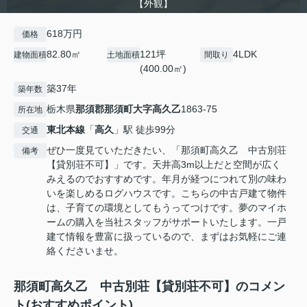
【外観】
618万円
価格
82.80㎡
121坪
4LDK
建物面積
土地面積
間取り
(400.00㎡)
築37年
築年数
栃木県
那須郡那須町
大字高久乙
1863-75
所在地
東北本線
「
高久
」駅 徒歩99分
交通
ぜひ一度見ていただきたい、「那須町高久乙 中古別荘
備考
【貸別荘不可】」です。天井高3m以上だと空間が広く
みえるのでおすすめです。年月が経つにつれて別の味わ
いを楽しめるログハウスです。こちらの中古戸建て物件
は、子育ての環境としてもうってつけです。夢のマイホ
ームの購入を当社スタッフがサポートいたします。一戸
建て情報を豊富に扱っているので、まずはお気軽にご連
絡くださいませ。
那須町高久乙 中古別荘【貸別荘不可】のコメン
ト(おすすめポイント)