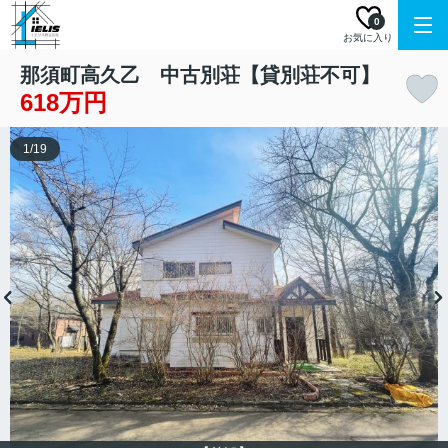
0
お気に入り
那須町高久乙 中古別荘【貸別荘不可】
618万円
1
/
19