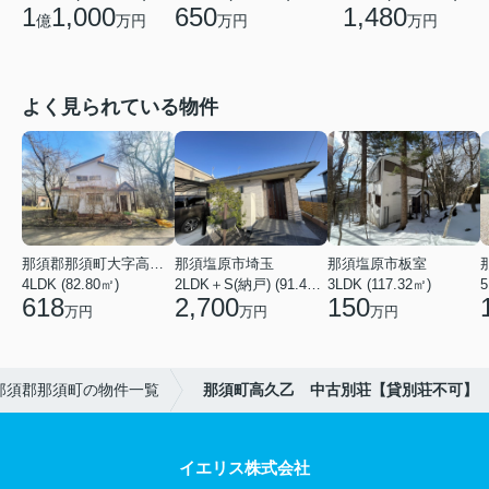
1
1,000
650
1,480
億
万円
万円
万円
よく見られている物件
那須郡那須町大字高久乙
那須塩原市埼玉
那須塩原市板室
4LDK (82.80㎡)
2LDK＋S(納戸) (91.44㎡)
3LDK (117.32㎡)
618
2,700
150
万円
万円
万円
那須郡那須町の物件一覧
那須町高久乙 中古別荘【貸別荘不可】
イエリス株式会社