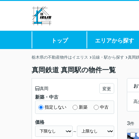
トップ
エリアから探す
栃木県の不動産物件はイエリス
沿線・駅から探す
真岡
真岡鉄道 真岡駅の物件一覧
お
真岡
変更
新築・中古
高
指定しない
新築
中古
価格
3
件
～