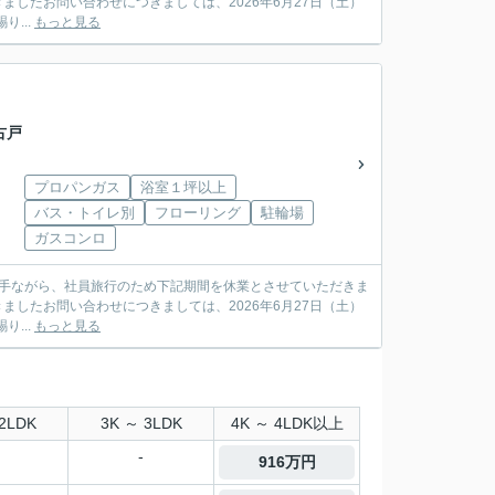
賜り...
もっと見る
古戸
プロパンガス
浴室１坪以上
バス・トイレ別
フローリング
駐輪場
ガスコンロ
賜り...
もっと見る
2LDK
3K ～ 3LDK
4K ～ 4LDK以上
-
916万円