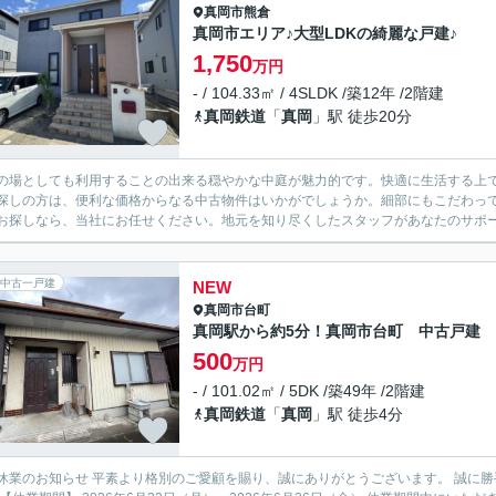
真岡市
熊倉
真岡市エリア♪大型LDKの綺麗な戸建♪
1,750
万円
- / 104.33㎡ / 4SLDK /築12年 /2階建
真岡鉄道
「
真岡
」駅 徒歩20分
の場としても利用することの出来る穏やかな中庭が魅力的です。快適に生活する上
探しの方は、便利な価格からなる中古物件はいかがでしょうか。細部にもこだわっ
お探しなら、当社にお任せください。地元を知り尽くしたスタッフがあなたのサポ
中古一戸建
NEW
真岡市
台町
真岡駅から約5分！真岡市台町 中古戸建
500
万円
- / 101.02㎡ / 5DK /築49年 /2階建
真岡鉄道
「
真岡
」駅 徒歩4分
ご愛顧を賜り、誠にありがとうございます。 誠に勝手ながら、社員旅行のため下記期間を休業とさせていただきま