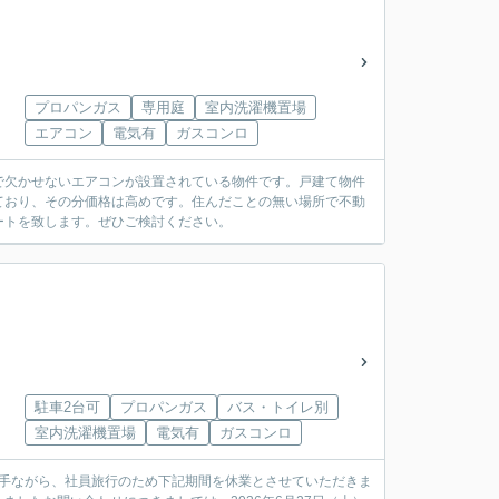
プロパンガス
専用庭
室内洗濯機置場
エアコン
電気有
ガスコンロ
で欠かせないエアコンが設置されている物件です。戸建て物件
ており、その分価格は高めです。住んだことの無い場所で不動
ートを致します。ぜひご検討ください。
駐車2台可
プロパンガス
バス・トイレ別
室内洗濯機置場
電気有
ガスコンロ