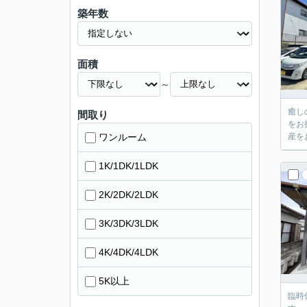
築年数
面積
～
癒し
間取り
をお
ワンルーム
産を
1K/1DK/1LDK
2K/2DK/2LDK
3K/3DK/3LDK
4K/4DK/4LDK
5K以上
臨時休業のお知らせ 平素より格別の