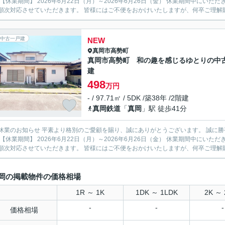
より順次対応させていただきます。 皆様にはご不便をおかけいたしますが、何卒ご理解
中古一戸建
NEW
真岡市
高勢町
真岡市高勢町 和の趣を感じるゆとりの中
建
498
万円
- / 97.71㎡ / 5DK /築38年 /2階建
真岡鉄道
「
真岡
」駅 徒歩41分
ご愛顧を賜り、誠にありがとうございます。 誠に勝手ながら、社員旅行のため下記期間を休業とさせていただきま
より順次対応させていただきます。 皆様にはご不便をおかけいたしますが、何卒ご理解
岡の掲載物件の価格相場
1R ～ 1K
1DK ～ 1LDK
2K ～ 
-
-
-
価格相場