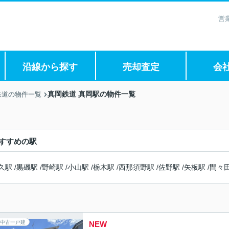
営
沿線から探す
売却査定
会
真岡鉄道 真岡駅の物件一覧
鉄道の物件一覧
すすめの駅
久駅
/
黒磯駅
/
野崎駅
/
小山駅
/
栃木駅
/
西那須野駅
/
佐野駅
/
矢板駅
/
間々
中古一戸建
NEW