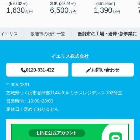
- (570.32㎡)
3DK (39.74㎡)
- (661.86㎡)
3
1,630
6,500
1,390
万円
万円
万円
はイエリス
飯能市の物件一覧
飯能市の工場・倉庫♪新事業に
イエリス株式会社
0120-331-422
お問い合わせ
〒305-0861
茨城県つくば市谷田部1144-9 ルミナスレジデンス 103号室
営業時間：
10:00~20:00
定休日：
定めておりません