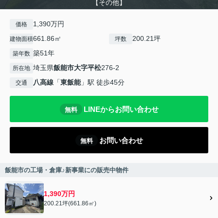
【その他】
1,390万円
価格
661.86㎡
200.21坪
建物面積
坪数
築51年
築年数
埼玉県
飯能市
大字平松
276-2
所在地
八高線
「
東飯能
」駅 徒歩45分
交通
LINEからお問い合わせ
無料
お問い合わせ
無料
飯能市の工場・倉庫♪新事業にの販売中物件
1,390万円
200.21坪(661.86㎡)