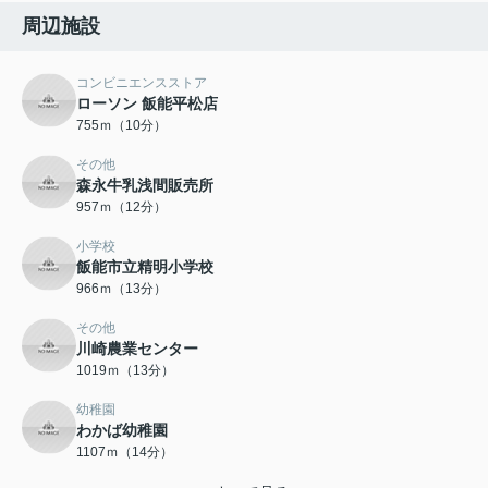
周辺施設
コンビニエンスストア
ローソン 飯能平松店
755ｍ（10分）
その他
森永牛乳浅間販売所
957ｍ（12分）
小学校
飯能市立精明小学校
966ｍ（13分）
その他
川崎農業センター
1019ｍ（13分）
幼稚園
わかば幼稚園
1107ｍ（14分）