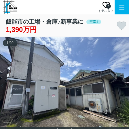
0
お気に入り
飯能市の工場・倉庫♪新事業に
空室1
1,390万円
1
/
20