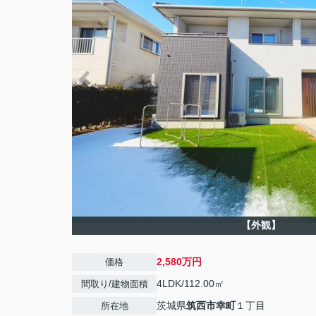
【外観】
2,580万円
価格
4LDK/112.00㎡
間取り/建物面積
茨城県
筑西市
幸町
１丁目
所在地