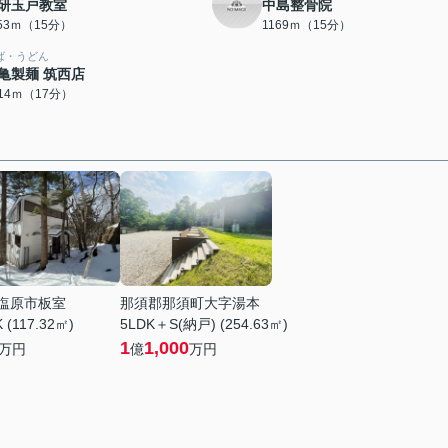
研玉戸教室
中島整骨院
153ｍ（15分）
1169ｍ（15分）
ば・うどん
亀製麺 筑西店
314ｍ（17分）
塩原市板室
那須郡那須町大字湯本
 (117.32㎡)
5LDK＋S(納戸) (254.63㎡)
1
1,000
万円
億
万円