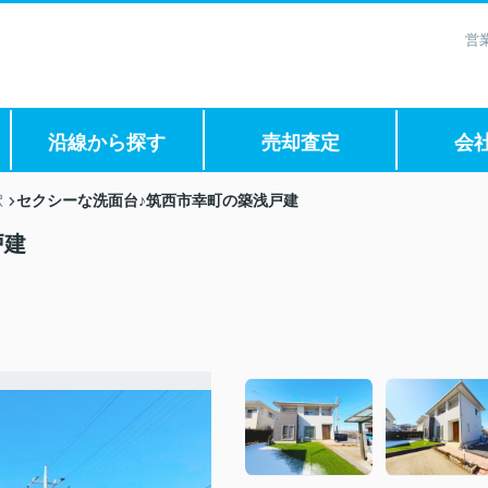
営
沿線から探す
売却査定
会
セクシーな洗面台♪筑西市幸町の築浅戸建
駅
戸建