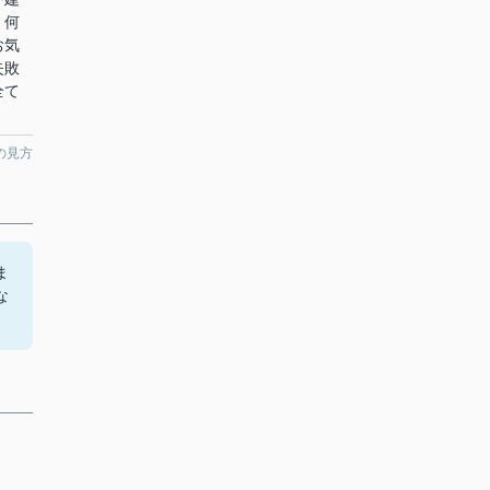
、何
お気
失敗
全て
の見方
ま
な