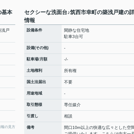
の基本
セクシーな洗面台♪筑西市幸町の築浅戸建の
情報
築浅戸
設備条件
閑静な住宅地
駐車3台可
設備(その他)
-
駐車場/月額
-/-
土地権利
所有権
国土法届出
不要
用途地域
-
取引態様
専任媒介
引渡し
相談
情報の見方
備考
間口10m以上の快適な広々とした空
ご提供いたします。こちらは中古一