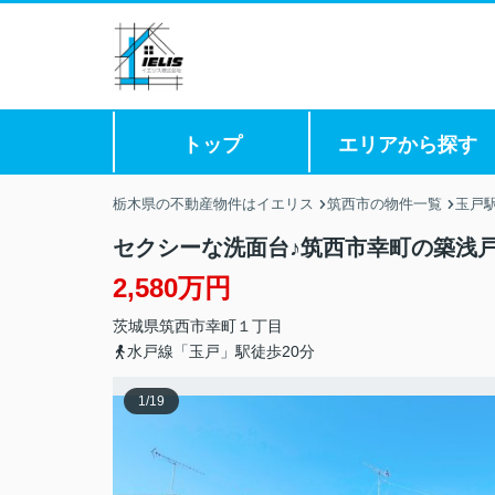
トップ
エリアから探す
栃木県の不動産物件はイエリス
筑西市の物件一覧
玉戸
セクシーな洗面台♪筑西市幸町の築浅
2,580万円
茨城県
筑西市
幸町
１丁目
水戸線「玉戸」駅徒歩20分
1
/
19