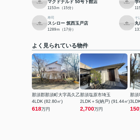
マクドナルド 50号下館店
学
1153ｍ（15分）
1
寿司
そ
スシロー 筑西玉戸店
丸
1289ｍ（17分）
1
よく見られている物件
那須郡那須町大字高久乙
那須塩原市埼玉
那須
4LDK (82.80㎡)
2LDK＋S(納戸) (91.44㎡)
3LDK
618
2,700
150
万円
万円