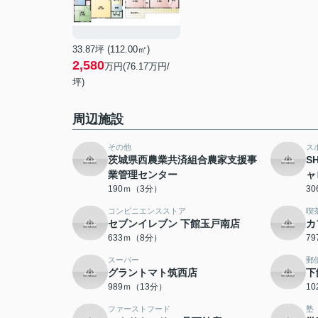
33.87坪 (112.00㎡)
2,580
万円(76.17万円/
坪)
周辺施設
その他
ス
茨城県西農業共済組合農家支援事
S
業管理センター
ャ
190ｍ（3分）
3
コンビニエンスストア
喫
セブンイレブン 下館玉戸南店
カ
633ｍ（8分）
7
スーパー
郵
グラントマト筑西店
下
989ｍ（13分）
1
ファーストフード
塾