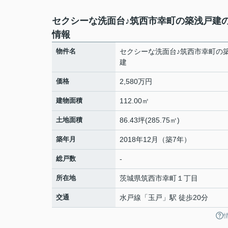
セクシーな洗面台♪筑西市幸町の築浅戸建
情報
物件名
セクシーな洗面台♪筑西市幸町の
建
価格
2,580万円
建物面積
112.00㎡
土地面積
86.43坪(285.75㎡)
築年月
2018年12月（築7年）
総戸数
-
所在地
茨城県
筑西市
幸町
１丁目
交通
水戸線
「
玉戸
」駅 徒歩20分