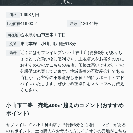
【周辺】
1,998万円
価格
418.00㎡
126.44坪
土地面積
坪数
栃木県
小山市
三峯
１丁目
所在地
東北本線
「
小山
」駅 徒歩13分
交通
近くにはセブンイレブン 小山神山店(徒歩6分)がありち
備考
ょっとした買い物に便利です。土地購入をお考えの方に
おすすめなのがこちらの売地。価格は高いですが、その
分設備は充実しています。地域密着の不動産会社である
当社が、お客様の不動産探しを多面的にサポート・アド
バイスいたします。ぜひご希望条件をスタッフへお伝え
ください。
小山市三峯 売地400㎡越えのコメント(おすすめ
ポイント)
セブンイレブン 小山神山店まで徒歩6分と近場にコンビニがある
のもポイント。土地購入をお考えの方にイチオシの売地がこちら