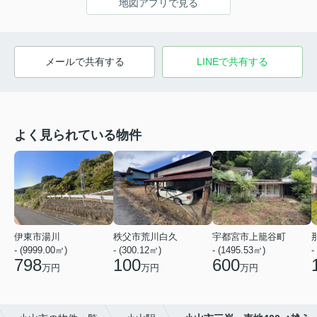
地図アプリで見る
メールで共有する
LINEで共有する
よく見られている物件
伊東市湯川
秩父市荒川白久
宇都宮市上籠谷町
- (9999.00㎡)
- (300.12㎡)
- (1495.53㎡)
-
798
100
600
万円
万円
万円