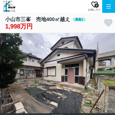
0
お気に入り
小山市三峯 売地400㎡越え
募集1
1,998万円
1
/
7