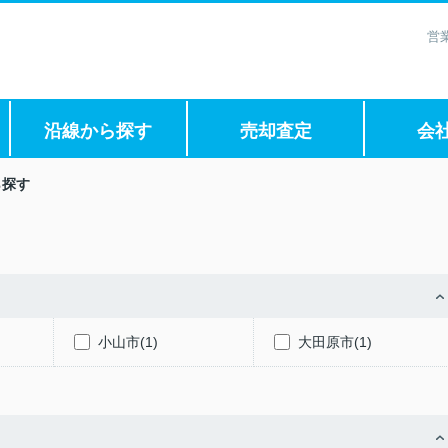
営
沿線から探す
売却査定
会
ら探す
小山市(1)
大田原市(1)