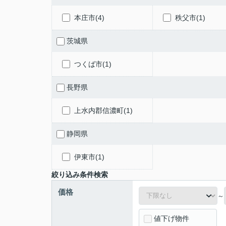
本庄市(4)
秩父市(1)
茨城県
つくば市(1)
長野県
上水内郡信濃町(1)
静岡県
伊東市(1)
絞り込み条件検索
価格
～
値下げ物件