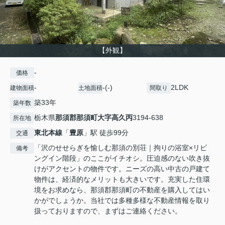
【外観】
-
価格
-
-(-)
2LDK
建物面積
土地面積
間取り
築33年
築年数
栃木県
那須郡那須町
大字高久丙
3194-638
所在地
東北本線
「
豊原
」駅 徒歩99分
交通
「沢のせせらぎを愉しむ那須の別荘｜拘りの浴室×リビ
備考
ングイン階段」のここがイチオシ。圧迫感のない吹き抜
けがアクセントの物件です。ニーズの高い中古の戸建て
物件は、経済的なメリットも大きいです。充実した住環
境をお求めなら、那須郡那須町の不動産を購入してはい
かがでしょうか。当社では多種多様な不動産情報を取り
扱っておりますので、まずはご連絡ください。