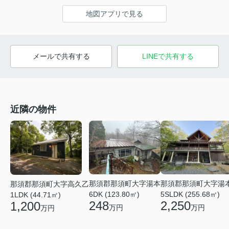
地図アプリで見る
メールで共有する
LINEで共有する
近隣の物件
那須郡那須町大字湯本
那須郡那須町大字湯
那須郡那須町大字高久乙
6DK (123.80㎡)
5SLDK (255.68㎡)
1LDK (44.71㎡)
248
2,250
1,200
万円
万円
万円