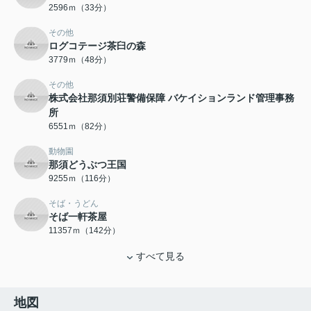
2596ｍ（33分）
その他
ログコテージ茶臼の森
3779ｍ（48分）
その他
株式会社那須別荘警備保障 バケイションランド管理事務
所
6551ｍ（82分）
動物園
那須どうぶつ王国
9255ｍ（116分）
そば・うどん
そば一軒茶屋
11357ｍ（142分）
すべて見る
地図