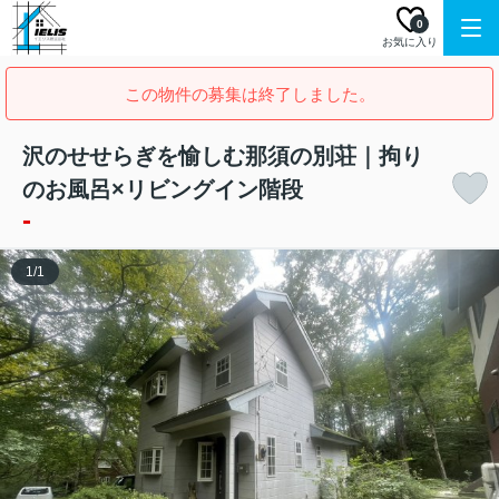
0
お気に入り
この物件の募集は終了しました。
沢のせせらぎを愉しむ那須の別荘｜拘り
のお風呂×リビングイン階段
-
1
/
1