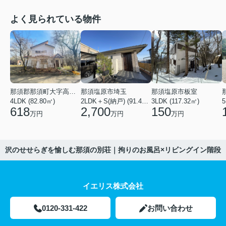
よく見られている物件
那須郡那須町大字高久乙
那須塩原市埼玉
那須塩原市板室
4LDK (82.80㎡)
2LDK＋S(納戸) (91.44㎡)
3LDK (117.32㎡)
618
2,700
150
万円
万円
万円
沢のせせらぎを愉しむ那須の別荘｜拘りのお風呂×リビングイン階段
イエリス株式会社
0120-331-422
お問い合わせ