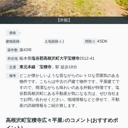
【外観】
-
価格
-
-(-)
4SDK
建物面積
土地面積
間取り
築43年
築年数
栃木県
塩谷郡高根沢町
大字宝積寺
2512-41
所在地
東北本線
「
宝積寺
」駅 徒歩18分
交通
どこか懐かしいような昔ながらのレトロな雰囲気のある
備考
物件です。こちらは中古の戸建て物件です。平屋建てで
すので、簡潔ながらも味わいのある外観が特徴です。塩
谷郡高根沢町にある不動産が気になる方は、ぜひ当社ま
でお問い合わせください。地域情報などと併せて、不動
産の詳細情報をご紹介致します。
高根沢町宝積寺広々平屋♪のコメント(おすすめポ