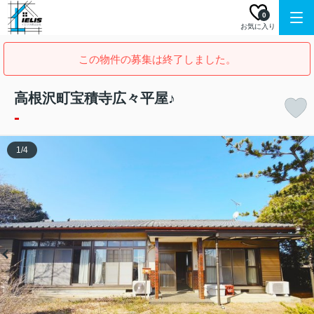
0
お気に入り
この物件の募集は終了しました。
高根沢町宝積寺広々平屋♪
-
1
/
4