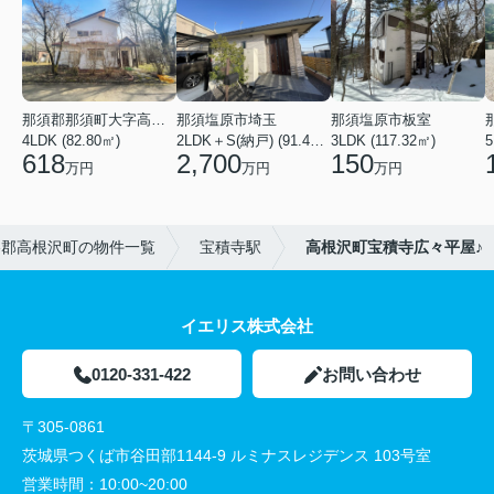
那須郡那須町大字高久乙
那須塩原市埼玉
那須塩原市板室
4LDK (82.80㎡)
2LDK＋S(納戸) (91.44㎡)
3LDK (117.32㎡)
618
2,700
150
万円
万円
万円
谷郡高根沢町の物件一覧
宝積寺駅
高根沢町宝積寺広々平屋♪
イエリス株式会社
0120-331-422
お問い合わせ
〒305-0861
茨城県つくば市谷田部1144-9 ルミナスレジデンス 103号室
営業時間：
10:00~20:00