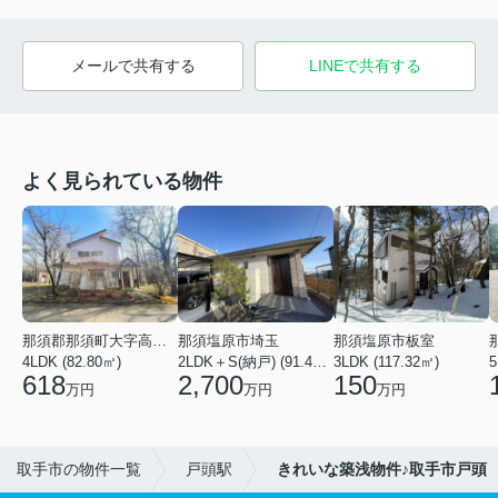
メールで共有する
LINEで共有する
よく見られている物件
那須郡那須町大字高久乙
那須塩原市埼玉
那須塩原市板室
4LDK (82.80㎡)
2LDK＋S(納戸) (91.44㎡)
3LDK (117.32㎡)
618
2,700
150
万円
万円
万円
取手市の物件一覧
戸頭駅
きれいな築浅物件♪取手市戸頭