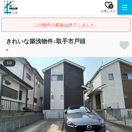
0
お気に入り
この物件の募集は終了しました。
きれいな築浅物件♪取手市戸頭
-
1
/
3