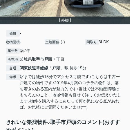
【外観】
-
価格
-
-(-)
3LDK
建物面積
土地面積
間取り
築7年
築年数
茨城県
取手市
戸頭
７丁目
所在地
関東鉄道常総線
「
戸頭
」駅 徒歩15分
交通
駅までは徒歩15分でアクセス可能です♪こちらは中古一
備考
戸建ての物件です♪2019年4月築のコチラの物件は、落
ち着きのある室内が魅力的です♪当社では不動産情報は
もちろんのこと、地域情報も併せて詳しくお伝えいたし
ます♪物件を購入するにあたって何か気になる点があれ
ば、お気軽にご質問くださいませ(^^)
きれいな築浅物件♪取手市戸頭のコメント(おすす