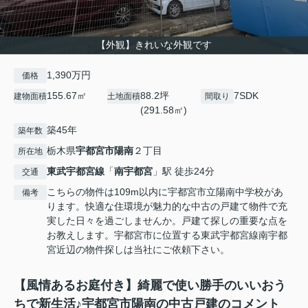
【外観】きれいな外観です
1,390万円
価格
155.67㎡
88.2坪
7SDK
建物面積
土地面積
間取り
(291.58㎡)
築45年
築年数
栃木県
宇都宮市
陽南
２丁目
所在地
東武宇都宮線
「
南宇都宮
」駅 徒歩24分
交通
こちらの物件は109m以内に宇都宮市立陽南中学校があ
備考
ります。快適な住環境が魅力的な中古の戸建て物件で充
実した日々を過ごしませんか。戸建て探しの重要な点を
お教えします。宇都宮市に位置する東武宇都宮線南宇都
宮近辺の物件探しは当社にご依頼下さい。
【風情あるお庭付き】綺麗で使い勝手のいいおう
ちで新生活♪宇都宮市陽南の中古戸建のコメント