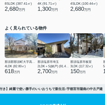
8SLDK (387.41㎡)
4K (91.71㎡)
4SLDK (100.44㎡)
2,680
1,300
2,680
万円
万円
万円
よく見られている物件
那須郡那須町大字高久乙
那須塩原市埼玉
那須塩原市板室
4LDK (82.80㎡)
2LDK＋S(納戸) (91.44㎡)
3LDK (117.32㎡)
618
2,700
150
万円
万円
万円
付き】綺麗で使い勝手のいいおうちで新生活♪宇都宮市陽南の中古戸建