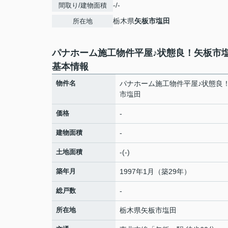
-/-
間取り/建物面積
栃木県
矢板市
塩田
所在地
パナホーム施工物件平屋♪状態良！矢板市
基本情報
物件名
パナホーム施工物件平屋♪状態良
市塩田
価格
-
建物面積
-
土地面積
-(-)
築年月
1997年1月（築29年）
総戸数
-
所在地
栃木県
矢板市
塩田