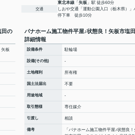
東北本線
「
矢板
」駅 徒歩60分
しおや交通「運動公園入口（栃木県）」
交通
停下車 徒歩10分
塩田の
パナホーム施工物件平屋♪状態良！矢板市塩
詳細情報
！矢板
設備条件
駐輪場
設備(その他)
-
土地権利
所有権
国土法届出
不要
用途地域
-
取引態様
専任媒介
引渡し
相談
備考
「パナホーム施工物件平屋♪状態良！