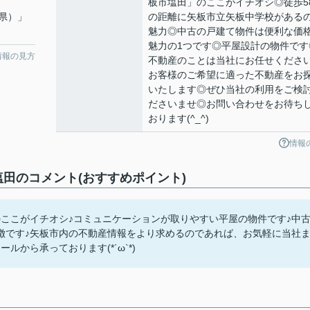
板市塩田」のここがイチオシ◎徒歩5
県）」
の距離に矢板市立矢板中学校がある
魅力◎中古の戸建て物件は便利な価
魅力の1つです◎平屋設計の物件です
情報の見方
不動産のことは当社にお任せくださ
お客様のご希望に適った不動産をお
いたします◎ぜひ当社の利用をご検
ださいませ◎お問い合わせをお待ち
おります(^_^)
情報
田のコメント(おすすめポイント)
ここがイチオシ♪コミュニケーションが取りやすい平屋の物件です♪中
徴です♪矢板市内の不動産情報をより求めるのであれば、お気軽に当社
から承っております(*´ω`*)