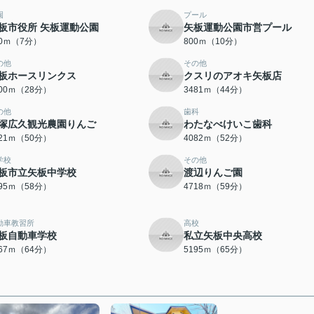
園
プール
板市役所 矢板運動公園
矢板運動公園市営プール
60ｍ（7分）
800ｍ（10分）
の他
その他
板ホースリンクス
クスリのアオキ矢板店
200ｍ（28分）
3481ｍ（44分）
の他
歯科
塚広久観光農園りんご
わたなべけいこ歯科
921ｍ（50分）
4082ｍ（52分）
学校
その他
板市立矢板中学校
渡辺りんご園
595ｍ（58分）
4718ｍ（59分）
動車教習所
高校
板自動車学校
私立矢板中央高校
067ｍ（64分）
5195ｍ（65分）