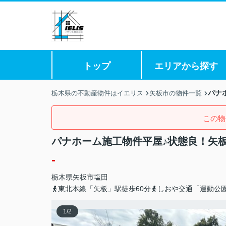
トップ
エリアから探す
パナ
栃木県の不動産物件はイエリス
矢板市の物件一覧
この物
パナホーム施工物件平屋♪状態良！矢
-
栃木県
矢板市
塩田
東北本線「矢板」駅徒歩60分
しおや交通「運動公
1
/
2