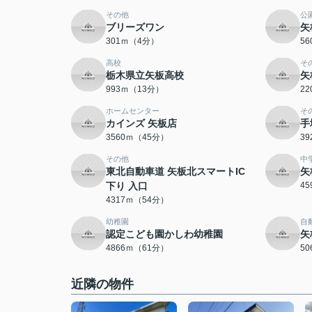
その他
公
ブリーズワン
矢
301ｍ（4分）
5
高校
そ
栃木県立矢板高校
矢
993ｍ（13分）
2
ホームセンター
そ
カインズ 矢板店
手
3560ｍ（45分）
3
その他
中
東北自動車道 矢板北スマートIC
矢
下り 入口
4
4317ｍ（54分）
幼稚園
自
認定こども園かしわ幼稚園
矢
4866ｍ（61分）
5
近隣の物件