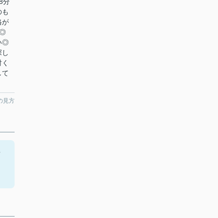
8分
のも
格が
◎
い◎
探し
討く
して
の見方
古
ま