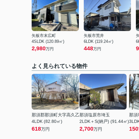
矢板市末広町
矢板市荒井
4SLDK (120.89㎡)
6LDK (119.24㎡)
6
2,980
448
9
万円
万円
よく見られている物件
那須郡那須町大字高久乙
那須塩原市埼玉
那須
4LDK (82.80㎡)
2LDK＋S(納戸) (91.44㎡)
3LDK
618
2,700
150
万円
万円