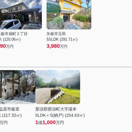
矢板市扇町２丁目
矢板市玉田
K (120.06㎡)
5SLDK (291.71㎡)
90
3,980
万円
万円
塩原市板室
那須郡那須町大字湯本
 (117.32㎡)
5LDK＋S(納戸) (254.63㎡)
1
1,000
万円
億
万円