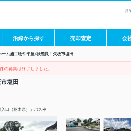
営
沿線から探す
売却査定
会
ホーム施工物件平屋♪状態良！矢板市塩田
件の募集は終了しました。
板市塩田
園入口（栃木県）」バス停