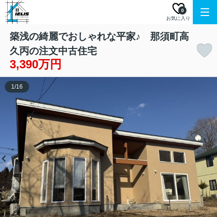
0
お気に入り
築浅の綺麗でおしゃれな平家♪ 那須町高
久丙の注文中古住宅
3,390万円
1
/
16