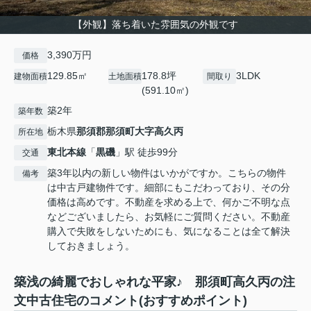
【外観】落ち着いた雰囲気の外観です
3,390万円
価格
129.85㎡
178.8坪
3LDK
建物面積
土地面積
間取り
(591.10㎡)
築2年
築年数
栃木県
那須郡那須町
大字高久丙
所在地
東北本線
「
黒磯
」駅 徒歩99分
交通
築3年以内の新しい物件はいかがですか。こちらの物件
備考
は中古戸建物件です。細部にもこだわっており、その分
価格は高めです。不動産を求める上で、何かご不明な点
などございましたら、お気軽にご質問ください。不動産
購入で失敗をしないためにも、気になることは全て解決
しておきましょう。
築浅の綺麗でおしゃれな平家♪ 那須町高久丙の注
文中古住宅のコメント(おすすめポイント)