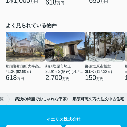
1
1,000
650
618
億
万円
万円
万円
よく見られている物件
那須郡那須町大字高久乙
那須塩原市埼玉
那須塩原市板室
4LDK (82.80㎡)
2LDK＋S(納戸) (91.44㎡)
3LDK (117.32㎡)
618
2,700
150
万円
万円
万円
覧
築浅の綺麗でおしゃれな平家♪ 那須町高久丙の注文中古住宅
イエリス株式会社