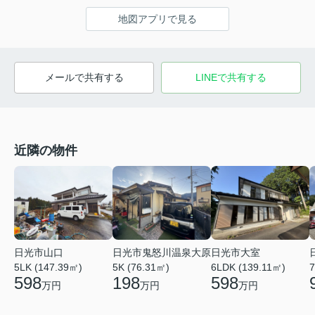
地図アプリで見る
メールで共有する
LINEで共有する
近隣の物件
日光市山口
日光市大室
日光市鬼怒川温泉大原
5LK (147.39㎡)
6LDK (139.11㎡)
7
5K (76.31㎡)
598
598
198
万円
万円
万円