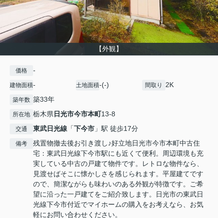
【外観】
-
価格
-
-(-)
2K
建物面積
土地面積
間取り
築33年
築年数
栃木県
日光市
今市本町
13-8
所在地
東武日光線
「
下今市
」駅 徒歩17分
交通
残置物撤去後お引き渡し♪好立地日光市今市本町中古住
備考
宅：東武日光線下今市駅にも近くて便利。周辺環境も充
実している中古の戸建て物件です。レトロな物件なら、
見渡せばそこに懐かしさを感じられます。平屋建てです
ので、簡潔ながらも味わいのある外観が特徴です。ご希
望に沿った一戸建てをご紹介致します。日光市の東武日
光線下今市付近でマイホームの購入をお考えなら、お気
軽にお問い合わせください。