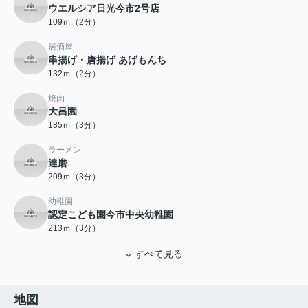
ウエルシア日光今市2号店
109ｍ（2分）
居酒屋
串揚げ・唐揚げ あげもんち
132ｍ（2分）
焼肉
大昌園
185ｍ（3分）
ラーメン
達磨
209ｍ（3分）
幼稚園
認定こども園今市中央幼稚園
213ｍ（3分）
すべて見る
地図