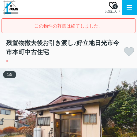
0
お気に入り
この物件の募集は終了しました。
残置物撤去後お引き渡し♪好立地日光市今
市本町中古住宅
-
1
/
5