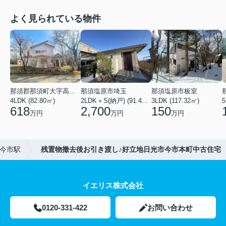
よく見られている物件
那須郡那須町大字高久乙
那須塩原市埼玉
那須塩原市板室
4LDK (82.80㎡)
2LDK＋S(納戸) (91.44㎡)
3LDK (117.32㎡)
618
2,700
150
万円
万円
万円
今市駅
残置物撤去後お引き渡し♪好立地日光市今市本町中古住宅
イエリス株式会社
0120-331-422
お問い合わせ